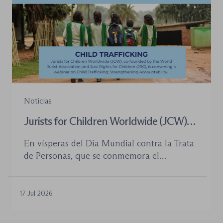
Noticias
Jurists for Children Worldwide (JCW)
celebra un seminario web internacional
En vísperas del Día Mundial contra la Trata
para combatir la trata de menores y
de Personas, que se conmemora el
defender el Estado de Derecho
próximo 30 de julio, la plataforma Jurists for
Children Worldwide (JCW), cofundada por
la World Jurist Association (WJA) y Just
17 Jul 2026
Rights for Children (JRC), celebrará el
próximo jueves 23 de julio de 2026 el