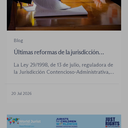
Blog
Últimas reformas de la jurisdicción
contenioso-administrativa
La Ley 29/1998, de 13 de julio, reguladora de
la Jurisdicción Contencioso-Administrativa,
continúa siendo la norma procesal básica de
este orden jurisdiccional. Las reformas
aprobadas en los últimos años no han
20 Jul 2026
desplazado su posición central, pero sí han
introducido cambios relevantes tanto en la
tramitación de los procedimientos como en
la organización de los órganos […]