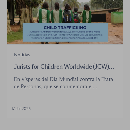
Noticias
Jurists for Children Worldwide (JCW)
celebra un seminario web internacional
En vísperas del Día Mundial contra la Trata
para combatir la trata de menores y
de Personas, que se conmemora el
defender el Estado de Derecho
próximo 30 de julio, la plataforma Jurists for
Children Worldwide (JCW), cofundada por
la World Jurist Association (WJA) y Just
17 Jul 2026
Rights for Children (JRC), celebrará el
próximo jueves 23 de julio de 2026 el