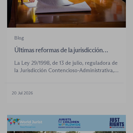
Blog
Últimas reformas de la jurisdicción
contenioso-administrativa
La Ley 29/1998, de 13 de julio, reguladora de
la Jurisdicción Contencioso-Administrativa,
continúa siendo la norma procesal básica de
este orden jurisdiccional. Las reformas
aprobadas en los últimos años no han
20 Jul 2026
desplazado su posición central, pero sí han
introducido cambios relevantes tanto en la
tramitación de los procedimientos como en
la organización de los órganos […]