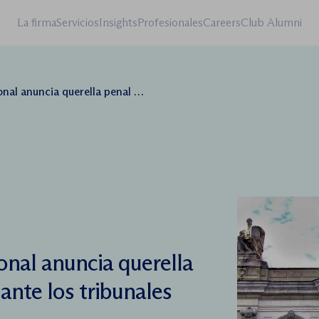
La firma
Servicios
Insights
Profesionales
Careers
Club Alumni
penal contra Petrobras ante los tribunales españoles
onal anuncia querella
ante los tribunales