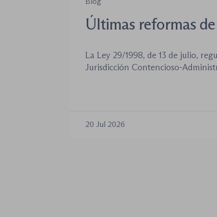
Blog
Últimas reformas de 
jurisdicción conteni
La Ley 29/1998, de 13 de julio, reg
administrativa
Jurisdicción Contencioso-Administr
siendo la norma procesal básica d
jurisdiccional. Las reformas aproba
años no han desplazado su posición
introducido cambios relevantes tan
20 Jul 2026
de los procedimientos como en la 
órganos […]