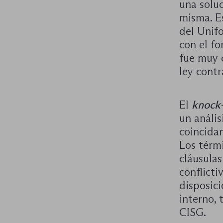
una soluc
misma. E
del Unif
con el f
fue muy 
ley contr
El
knock
un anális
coincidan
Los térm
cláusulas
conflicti
disposici
interno, 
CISG.