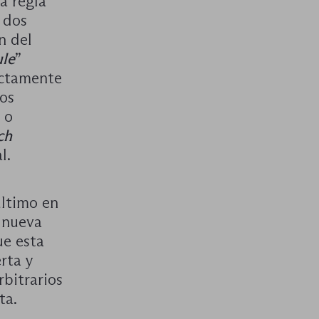
ta regla
 dos
n del
ule
”
actamente
tos
 o
ch
l.
último en
 nueva
ue esta
rta y
rbitrarios
ta.