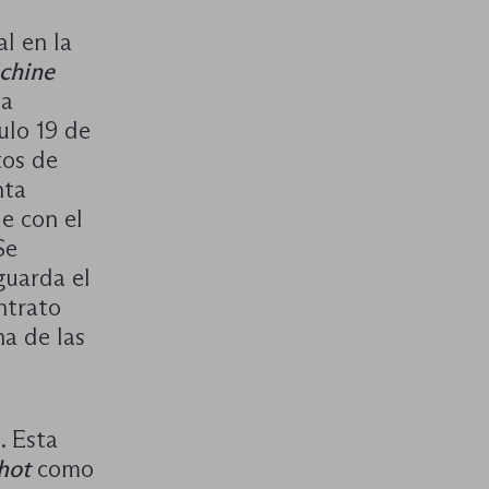
l en la
chine
la
ulo 19 de
tos de
nta
e con el
Se
guarda el
ntrato
a de las
e. Esta
hot
como