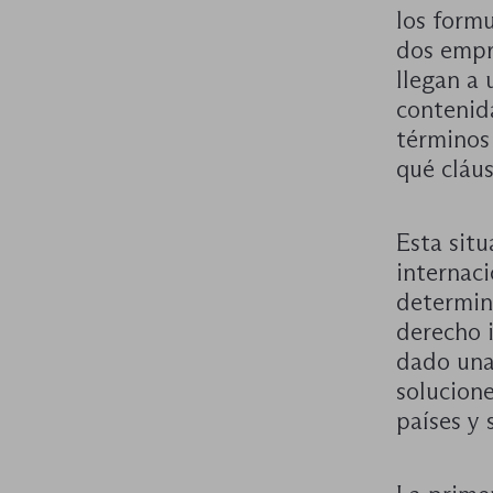
los form
dos empr
llegan a 
contenid
términos 
qué cláus
Esta situ
internaci
determina
derecho i
dado una
solucione
países y 