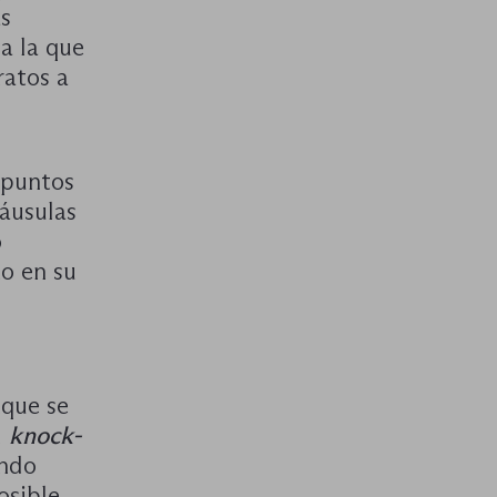
as
a la que
ratos a
 puntos
láusulas
o
to en su
nque se
l
knock-
endo
osible