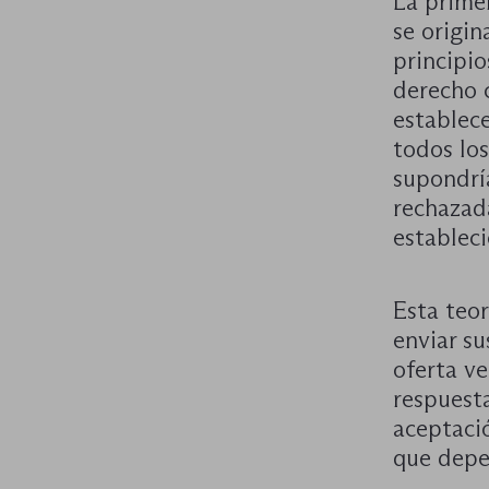
La prime
se origin
principio
derecho c
establec
todos los
supondrí
rechazad
estableci
Esta teor
enviar s
oferta ve
respuesta
aceptació
que depe