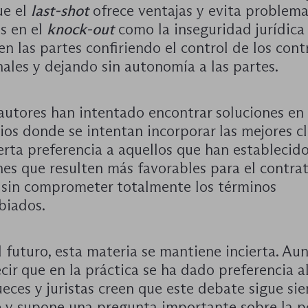
ue el
last-shot
ofrece ventajas y evita problem
s en el
knock-out
como la inseguridad jurídica 
n las partes confiriendo el control de los cont
nales y dejando sin autonomía a las partes.
autores han intentado encontrar soluciones en
os donde se intentan incorporar las mejores c
erta preferencia a aquellos que han establecid
es que resulten más favorables para el contra
 sin comprometer totalmente los términos
biados.
 futuro, esta materia se mantiene incierta. Au
ir que en la práctica se ha dado preferencia a
jueces y juristas creen que este debate sigue si
e y supone una pregunta importante sobre la p