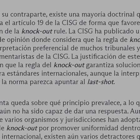
 su contraparte, existe una mayoría doctrinal 
a el artículo 19 de la CISG de forma que favore
n de la
knock-out
rule. La CISG ha publicado u
 de opinión donde considera que la regla de
kno
erpretación preferencial de muchos tribunales 
mentaristas de la CISG. La justificación de es
n que la regla del
knock-out
garantiza solucio
ra estándares internacionales, aunque la inter
e la norma parezca apuntar al
last-shot
.
ta queda sobre qué principio prevalece, a lo q
 aún no ha sido capaz de dar una respuesta. Au
e varios organismos y jurisdicciones han adopt
de
knock-out
por promover uniformidad dentro
internacional, existen aún varios detractores 