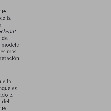
que
ce la
n
ck-out
y de
te modelo
nes más
pretación
ue la
nque es
ado el
 del
que