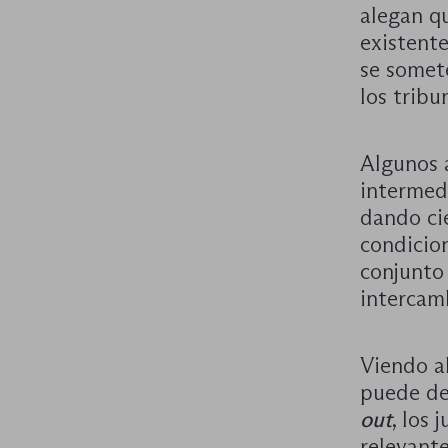
alegan q
existente
se somete
los tribu
Algunos 
intermedi
dando ci
condicion
conjunto
intercam
Viendo al
puede dec
out
, los 
relevant