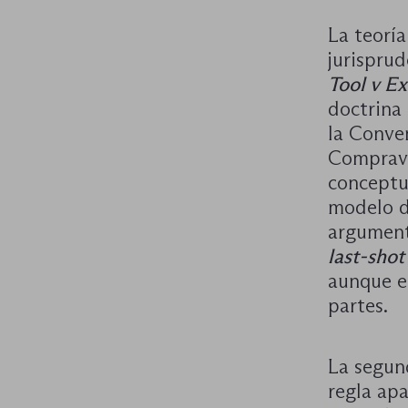
La teorí
jurisprud
Tool v E
doctrina 
la Conve
Comprave
conceptu
modelo d
argumenta
last-shot
aunque e
partes.
La segun
regla ap