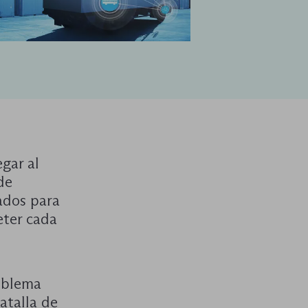
gar al
de
ados para
eter cada
oblema
atalla de