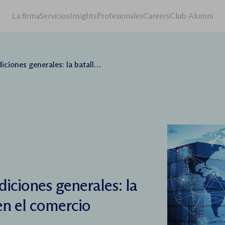
La firma
Servicios
Insights
Profesionales
Careers
Club Alumni
batalla de formularios en el comercio internacional
iciones generales: la
en el comercio