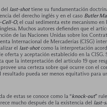
a del
last-shot
tiene su fundamentación doctrina
encia del derecho inglés y en el caso
Butler Ma
x-Cell-O
, el cual sedimenta este mecanismo en 
inglesa. Muchos autores defienden que el artíc
nción de las Naciones Unidas sobre los Contra
nta Internacional de Mercaderías (CISG) inte
alizar el
last-shot
como la interpretación acord
e oferta y aceptación establecido en la CISG. 
 que la interpretación del artículo 19 que res
provee una certeza sobre qué ocurre con el co
l resultado pueda ser menos equitativo para un
da de estas se conoce como la “
knock-out
” rul
arece mucho después de la existencia del
last-s