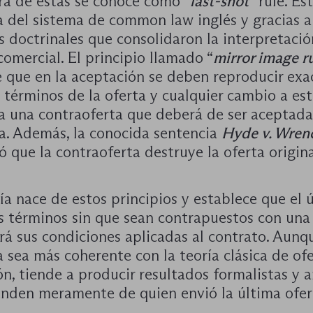
ra de estas se conoce como “
last-shot
” rule. Es
a del sistema de common law inglés y gracias a
s doctrinales que consolidaron la interpretació
omercial. El principio llamado “
mirror image r
e que en la aceptación se deben reproducir ex
 términos de la oferta y cualquier cambio a es
a una contraoferta que deberá de ser aceptada
a. Además, la conocida sentencia
Hyde v. Wren
ó que la contraoferta destruye la oferta origina
ía nace de estos principios y establece que el 
us términos sin que sean contrapuestos con una
rá sus condiciones aplicadas al contrato. Aunq
 sea más coherente con la teoría clásica de ofe
n, tiende a producir resultados formalistas y a
nden meramente de quien envió la última ofer