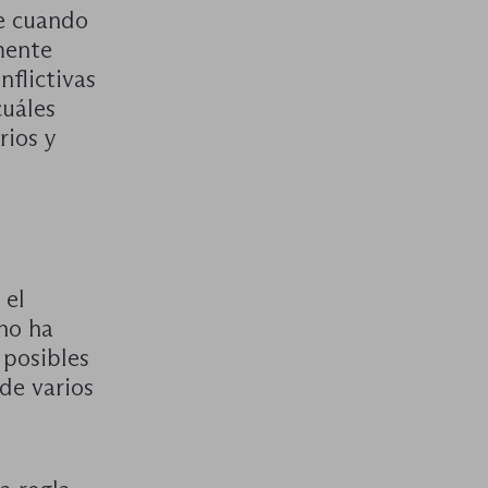
re cuando
mente
nflictivas
cuáles
rios y
 el
 no ha
 posibles
de varios