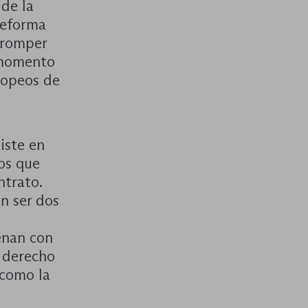
 de la
reforma
 romper
 momento
ropeos de
iste en
os que
ntrato.
n ser dos
lenan con
l derecho
 como la