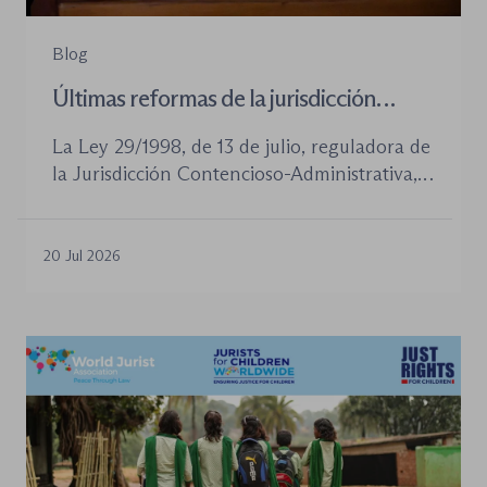
Blog
Últimas reformas de la jurisdicción
contenioso-administrativa
La Ley 29/1998, de 13 de julio, reguladora de
la Jurisdicción Contencioso-Administrativa,
continúa siendo la norma procesal básica de
este orden jurisdiccional. Las reformas
aprobadas en los últimos años no han
20 Jul 2026
desplazado su posición central, pero sí han
introducido cambios relevantes tanto en la
tramitación de los procedimientos como en
la organización de los órganos […]