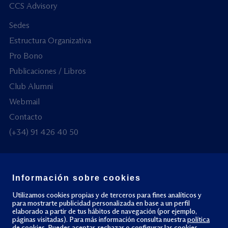
CCS Advisory
Sedes
Estructura Organizativa
Pro Bono
Publicaciones / Libros
Club Alumni
Webmail
Contacto
(+34) 91 426 40 50
Información sobre cookies
© Todos los derechos reservados
Utilizamos cookies propias y de terceros para fines analíticos y
para mostrarte publicidad personalizada en base a un perfil
elaborado a partir de tus hábitos de navegación (por ejemplo,
Política de privacidad
Política de cookies
páginas visitadas). Para más información consulta nuestra
política
de cookies
. Puedes aceptar, rechazar o configurar las cookies