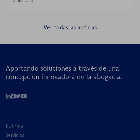
la World Jurist Association (WJA) y Just
17 Jul 2026
Rights for Children (JRC), celebrará el
próximo jueves 23 de julio de 2026 el
seminario web internacional «Trata de
Ver todas las noticias
menores: reforzando la rendición de
cuentas». Este encuentro virtual de alto […]
Aportando soluciones a través de una
concepción innovadora de la abogacía.
La firma
Servicios