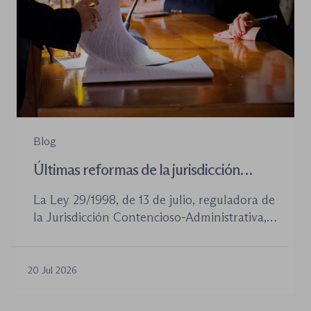
Blog
Últimas reformas de la jurisdicción
contenioso-administrativa
La Ley 29/1998, de 13 de julio, reguladora de
la Jurisdicción Contencioso-Administrativa,
continúa siendo la norma procesal básica de
este orden jurisdiccional. Las reformas
aprobadas en los últimos años no han
20 Jul 2026
desplazado su posición central, pero sí han
introducido cambios relevantes tanto en la