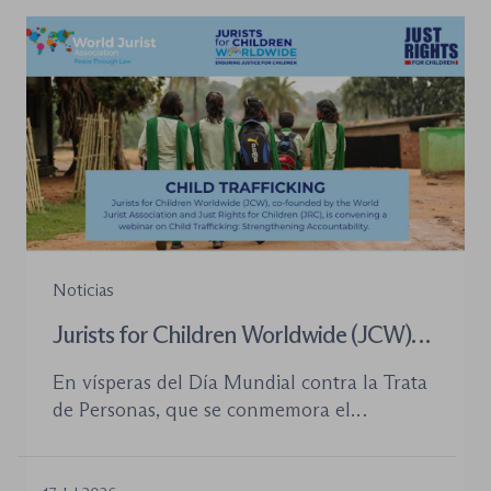
tramitación de los procedimientos como en
la organización de los órganos […]
Noticias
Jurists for Children Worldwide (JCW)
celebra un seminario web internacional
En vísperas del Día Mundial contra la Trata
para combatir la trata de menores y
de Personas, que se conmemora el
defender el Estado de Derecho
próximo 30 de julio, la plataforma Jurists for
Children Worldwide (JCW), cofundada por