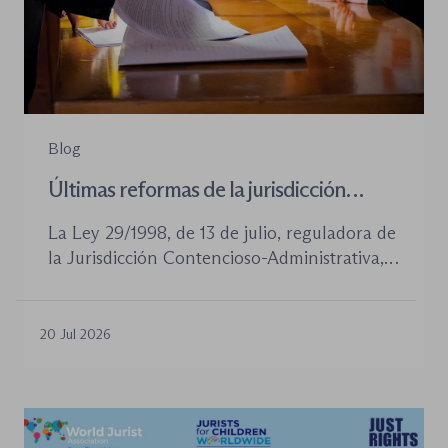
Blog
Últimas reformas de la jurisdicción
contenioso-administrativa
La Ley 29/1998, de 13 de julio, reguladora de
la Jurisdicción Contencioso-Administrativa,
continúa siendo la norma procesal básica de
este orden jurisdiccional. Las reformas
aprobadas en los últimos años no han
20 Jul 2026
desplazado su posición central, pero sí han
introducido cambios relevantes tanto en la
tramitación de los procedimientos como en
la organización de los órganos […]