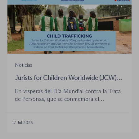
Noticias
Jurists for Children Worldwide (JCW)
celebra un seminario web internacional
En vísperas del Día Mundial contra la Trata
para combatir la trata de menores y
de Personas, que se conmemora el
defender el Estado de Derecho
próximo 30 de julio, la plataforma Jurists for
Children Worldwide (JCW), cofundada por
la World Jurist Association (WJA) y Just
17 Jul 2026
Rights for Children (JRC), celebrará el
próximo jueves 23 de julio de 2026 el