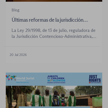
Blog
Últimas reformas de la jurisdicción
contenioso-administrativa
La Ley 29/1998, de 13 de julio, reguladora de
la Jurisdicción Contencioso-Administrativa,
continúa siendo la norma procesal básica de
este orden jurisdiccional. Las reformas
aprobadas en los últimos años no han
20 Jul 2026
desplazado su posición central, pero sí han
introducido cambios relevantes tanto en la
tramitación de los procedimientos como en
la organización de los órganos […]