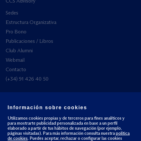
CCS Advisory
Sedes
Estructura Organizativa
Pro Bono
Publicaciones / Libros
Club Alumni
Webmail
Contacto
(+34) 91 426 40 50
Información sobre cookies
© Todos los derechos reservados
Utilizamos cookies propias y de terceros para fines analíticos y
para mostrarte publicidad personalizada en base a un perfil
elaborado a partir de tus hábitos de navegación (por ejemplo,
Política de privacidad
Política de cookies
páginas visitadas). Para más información consulta nuestra
política
de cookies
. Puedes aceptar, rechazar o configurar las cookies