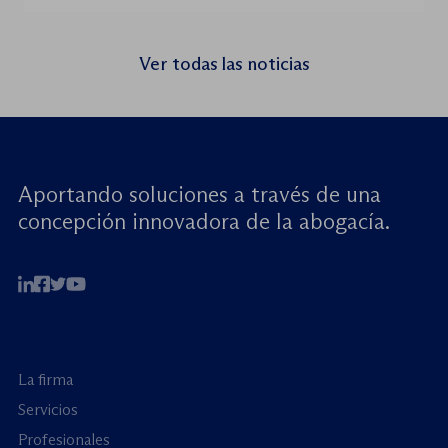
Rights for Children (JRC), celebrará el
próximo jueves 23 de julio de 2026 el
seminario web internacional «Trata de
Ver todas las noticias
menores: reforzando la rendición de
cuentas». Este encuentro virtual de alto […]
Aportando soluciones a través de una
concepción innovadora de la abogacía.
La firma
Servicios
Profesionales