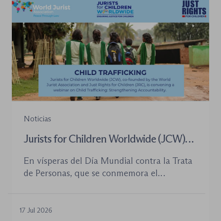
la organización de los órganos […]
Noticias
Jurists for Children Worldwide (JCW)
celebra un seminario web internacional
En vísperas del Día Mundial contra la Trata
para combatir la trata de menores y
de Personas, que se conmemora el
defender el Estado de Derecho
próximo 30 de julio, la plataforma Jurists for
Children Worldwide (JCW), cofundada por
la World Jurist Association (WJA) y Just
17 Jul 2026