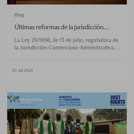
Blog
Últimas reformas de la jurisdicción
contenioso-administrativa
La Ley 29/1998, de 13 de julio, reguladora de
la Jurisdicción Contencioso-Administrativa,
continúa siendo la norma procesal básica de
este orden jurisdiccional. Las reformas
aprobadas en los últimos años no han
20 Jul 2026
desplazado su posición central, pero sí han
introducido cambios relevantes tanto en la
tramitación de los procedimientos como en
la organización de los órganos […]