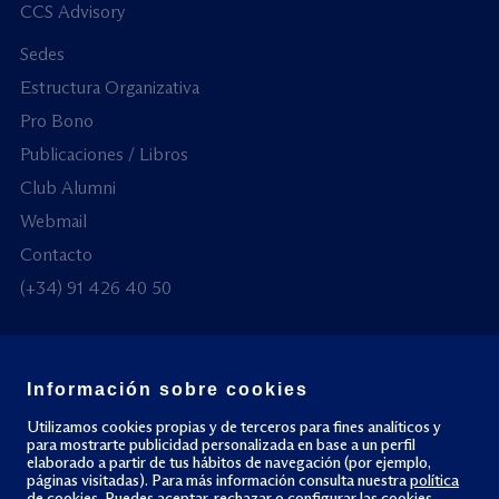
CCS Advisory
Sedes
Estructura Organizativa
Pro Bono
Publicaciones / Libros
Club Alumni
Webmail
Contacto
(+34) 91 426 40 50
Información sobre cookies
© Todos los derechos reservados
Utilizamos cookies propias y de terceros para fines analíticos y
para mostrarte publicidad personalizada en base a un perfil
elaborado a partir de tus hábitos de navegación (por ejemplo,
Política de privacidad
Política de cookies
páginas visitadas). Para más información consulta nuestra
política
de cookies
. Puedes aceptar, rechazar o configurar las cookies