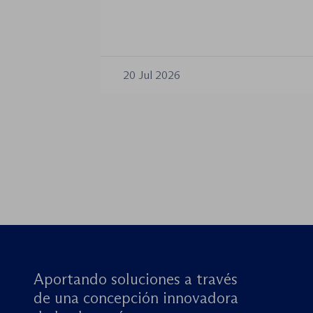
siendo la norma procesal básica d
jurisdiccional. Las reformas aproba
años no han desplazado su posición
introducido cambios relevantes tan
20 Jul 2026
de los procedimientos como en la 
órganos […]
Aportando soluciones a través
de una concepción innovadora