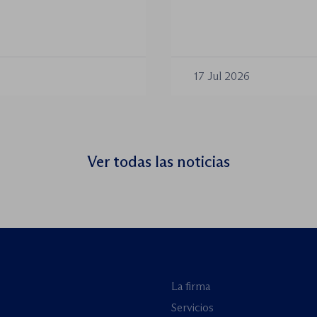
trata de meno
e este orden
plataforma Jurists fo
das en los últimos
cofundada por la World
Estado de D
 central, pero sí han
Rights for Children (J
to en la tramitación
de julio de 2026 el se
17 Jul 2026
organización de los
de menores: reforzand
encuentro virtual de a
Ver todas las noticias
La firma
Servicios