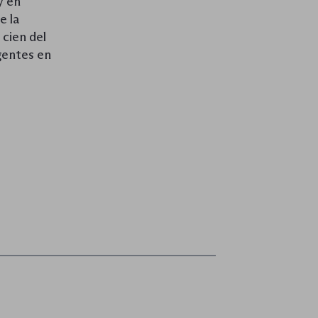
y en
e la
cien del
gentes en