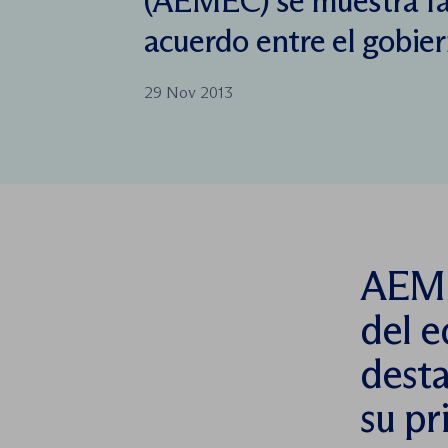
(AEMEC) se muestra fav
acuerdo entre el gobie
29 Nov 2013
AEME
del e
desta
su pr