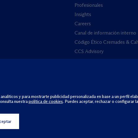
Profesionales
Insights
Careers
Canal de información interno
Código Ético Cremades & Cal
CCS Advisory
 analíticos y para mostrarte publicidad personalizada en base a un perfil ela
consulta nuestra
política de cookies
. Puedes aceptar, rechazar o configurar l
ceptar
Política de cookies