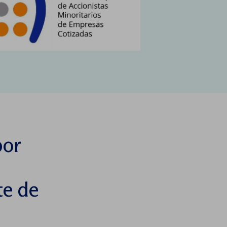
bor
te de