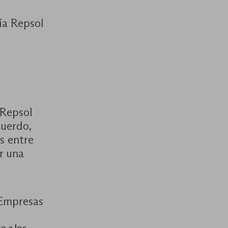
ía Repsol
 Repsol
cuerdo,
s entre
r una
 Empresas