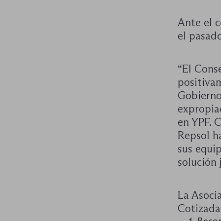
Ante el 
el pasado
“El Cons
positiva
Gobierno
expropiac
en YPF. C
Repsol ha
sus equip
solución 
La Asoci
Cotizada