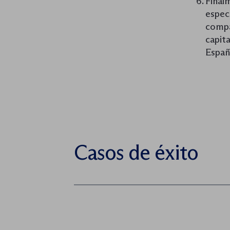
Finalm
espec
compa
capit
Españ
Casos de éxito