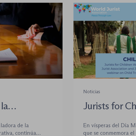
Noticias
la
Jurists for C
oso-
(JCW) celebr
uladora de la
En vísperas del Día M
internacional
ativa, continúa
que se conmemora el p