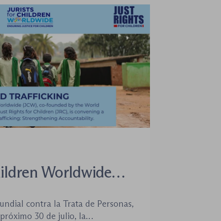
hildren Worldwide
a un seminario web
undial contra la Trata de Personas,
 para combatir la
róximo 30 de julio, la