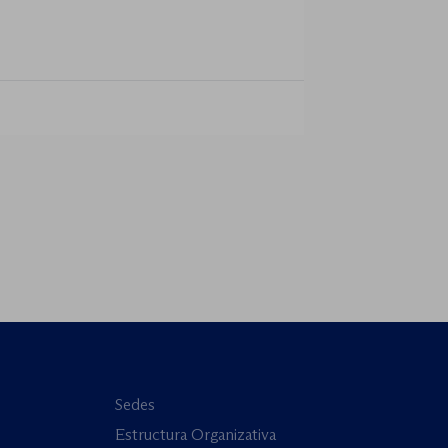
res y defender el
r Children Worldwide (JCW),
 Jurist Association (WJA) y Just
erecho
RC), celebrará el próximo jueves 23
minario web internacional «Trata
o la rendición de cuentas». Este
lto […]
Sedes
Estructura Organizativa