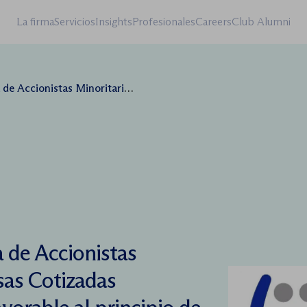
La firma
Servicios
Insights
Profesionales
Careers
Club Alumni
EC) se muestra favorable al principio de acuerdo entre el gobierno argentino y Repsol
 de Accionistas
sas Cotizadas