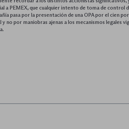
ente recordar a los distintos accionistas significativos, 
ial a PEMEX, que cualquier intento de toma de control d
ñía pasa por la presentación de una OPA por el cien por 
al y no por maniobras ajenas a los mecanismos legales vi
a.