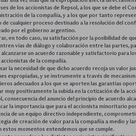
dar una vez más que la expropiación afecta directament
ses de los accionistas de Repsol, a los que se debe el Co
istración de la compañía, y a los que por tanto represen
 de cualquier proceso destinado a la resolución del conf
eado por el gobierno argentino.
r, en todo caso, su satisfacción por la posibilidad de qu
ntren vías de diálogo y colaboración entre las partes, p
 alcanzarse un acuerdo razonable y satisfactorio para lo
 accionistas de la compañía.
ar la necesidad de que dicho acuerdo recoja un valor jus
nes expropiadas, y se instrumente a través de mecanis
cieros adecuados a los que se aporten las garantías opor
r muy positivamente la subida en la cotización de la acc
l, consecuencia del anuncio del principio de acuerdo alc
car la importancia que para el accionista minoritario po
encia de un equipo directivo independiente, compromet
egia de creación de valor para la compañía a medio y la
n estos momentos entendemos que se cumple.