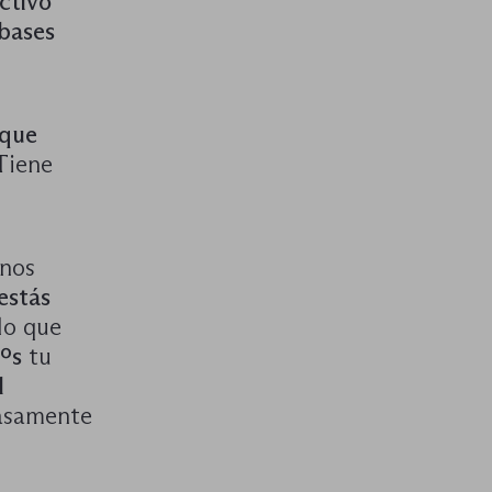
ctivo
 bases
 que
Tiene
 nos
estás
lo que
ºs
tu
l
casamente