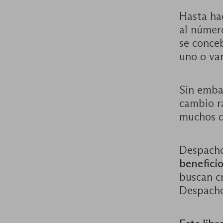
Hasta ha
al númer
se conce
uno o va
Sin emba
cambio r
muchos d
Despacho
benefici
buscan c
Despacho