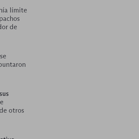
ía límite
spachos
dor de
ose
apuntaron
sus
ue
de otros