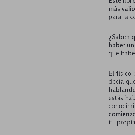
Este libr
más valio
para la 
¿Saben q
haber un 
que haber
El físico
decía qu
hablando
estás ha
conocimi
comienzo
tu propi