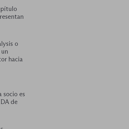
apítulo
presentan
lysis o
 un
tor hacia
 socio es
l DA de
ás