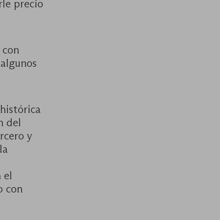
rle precio
 con
 algunos
histórica
n del
rcero y
la
 el
o con