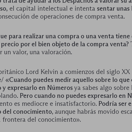
o trata de ayudar a los Despachos a valorar su a
so,
el capital intelectual e intenta
sentar unas
consecución de operaciones de compra venta.
ue para realizar una compra o una venta tiene
precio por el bien objeto de la compra venta?
 un valor, una valoración.
 británico Lord Kelvin a comienzos del siglo XX
e/
«Cuando puedes medir aquello sobre lo que 
 y expresarlo en Números
ya sabes algo sobre 
blando.
Pero cuando no puedes expresarlo en N
ento es mediocre e insatisfactorio.
Podría ser e
 del conocimiento
, aunque habrás movido es
a frontera del conocimiento».