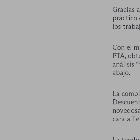
Gracias a
práctico 
los traba
Con el m
PTA, obt
análisis 
abajo.
La combi
Descuent
novedosa
cara a ll
La tende