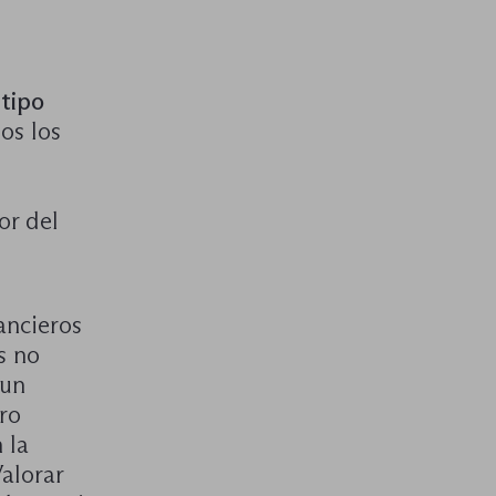
tipo
os los
or del
ancieros
s no
 un
ro
 la
alorar