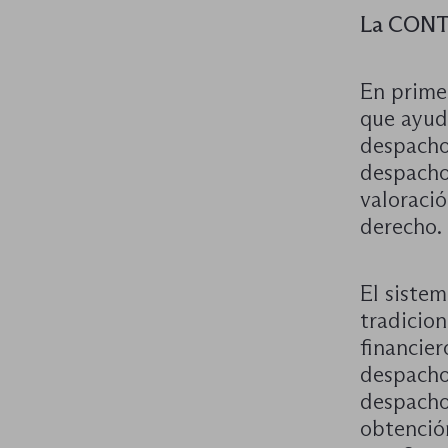
La CONTR
En primer
que ayu
despacho
despacho
valoració
derecho.
El siste
tradicion
financier
despacho 
despacho
obtención