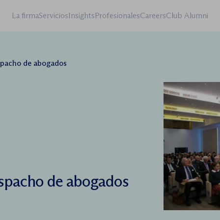
La firma
Servicios
Insights
Profesionales
Careers
Club Alumni
spacho de abogados
espacho de abogados