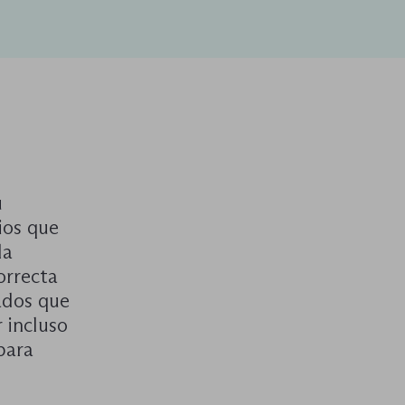
u
ios que
la
orrecta
ados que
r incluso
para