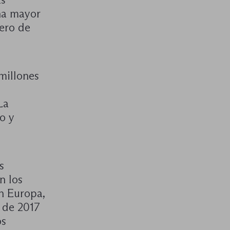
na mayor
ero de
millones
La
o y
s
n los
n Europa,
e de 2017
os