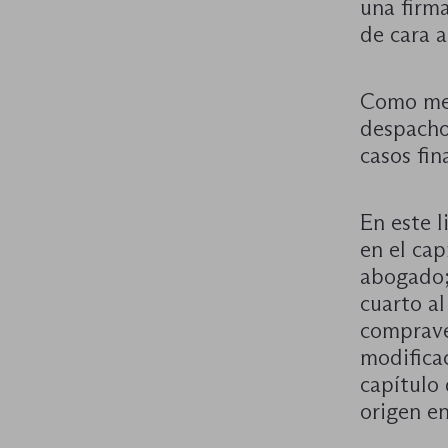
una firma
de cara 
Como med
despacho
casos fi
En este l
en el cap
abogado; 
cuarto al
comprave
modificac
capítulo 
origen e