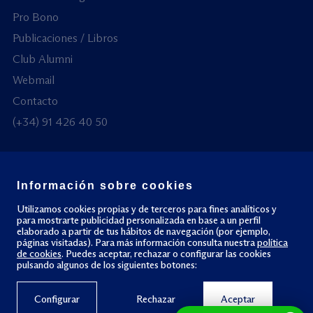
Pro Bono
Publicaciones / Libros
Club Alumni
Webmail
Contacto
(+34) 91 426 40 50
Información sobre cookies
© Todos los derechos reservados
Utilizamos cookies propias y de terceros para fines analíticos y
para mostrarte publicidad personalizada en base a un perfil
Política de privacidad
Política de cookies
elaborado a partir de tus hábitos de navegación (por ejemplo,
páginas visitadas). Para más información consulta nuestra
política
de cookies
. Puedes aceptar, rechazar o configurar las cookies
pulsando algunos de los siguientes botones:
Configurar
Rechazar
Aceptar