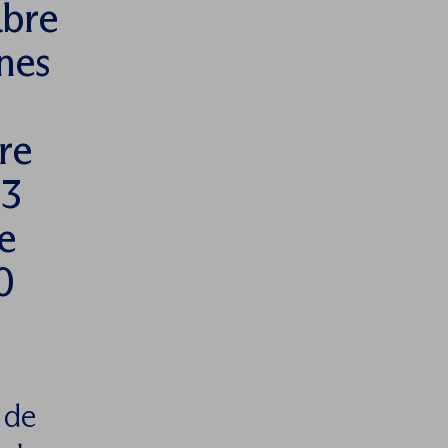
abre
ones
re
13
e
0
 de