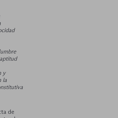
a
a
ocidad
idumbre
aptitud
n y
 la
nstitutiva
cta de