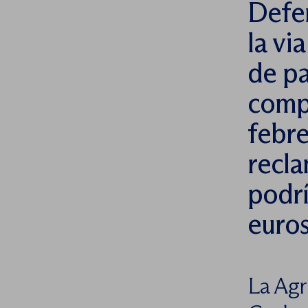
Defen
la vi
de pa
comp
febre
recl
podrí
euros
La Agr