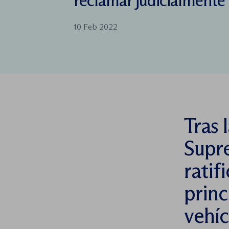
reclamar judicialmente
10 Feb 2022
Tras 
Supre
ratif
princ
vehíc