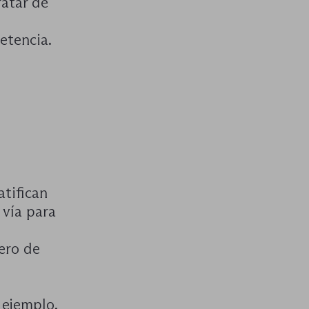
ratar de
etencia.
atifican
 vía para
ero de
 ejemplo,