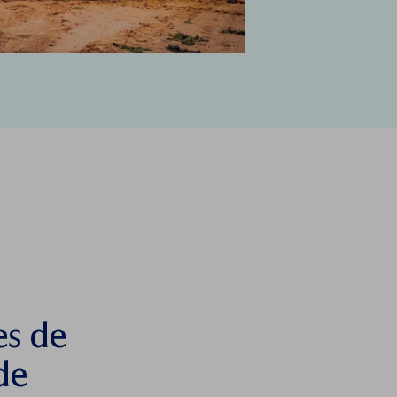
es de
de