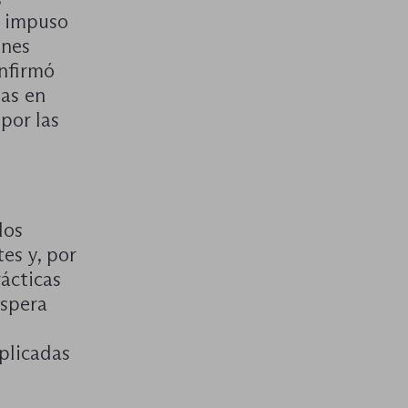
r impuso
ones
onfirmó
as en
por las
los
es y, por
ácticas
espera
plicadas