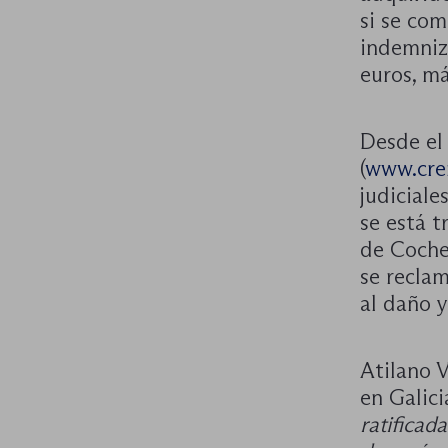
si se com
indemniz
euros, má
Desde el
(
www.cre
judiciale
se está t
de Coche
se recla
al daño y
Atilano 
en Galici
ratificad