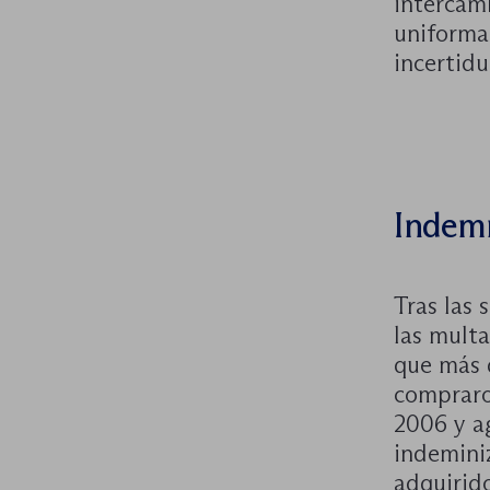
intercamb
uniformar
incertidu
Indemn
Tras las 
las multa
que más 
compraro
2006 y a
indemini
adquirido