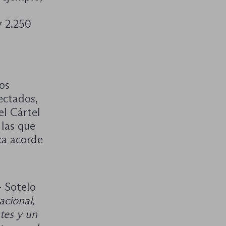
y 2.250
tos
ectados,
el Cártel
las que
ca acorde
- Sotelo
acional,
tes y un