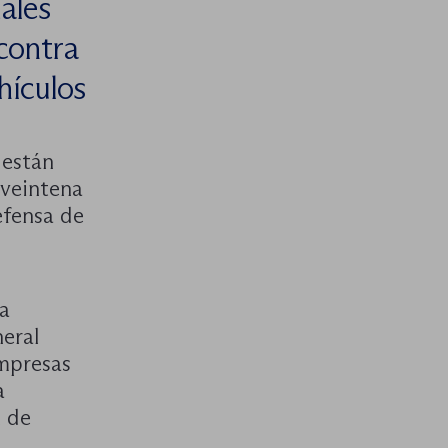
ales
contra
hículos
 están
 veintena
efensa de
a
eral
empresas
a
n de
,