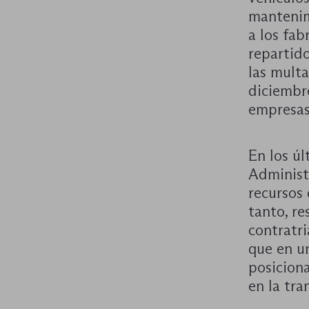
mantenim
a los fab
repartid
las mult
diciembr
empresas
En los úl
Administ
recursos 
tanto, re
contratr
que en u
posicion
en la tra