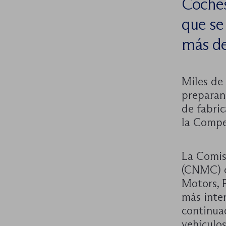
Coches
que se
más de
Miles de
preparan
de fabri
la Compe
La Comis
(CNMC) c
Motors, 
más inte
continuad
vehículos