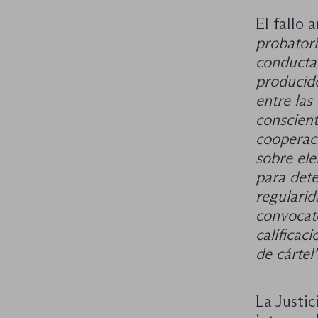
El fallo
probatori
conducta
producido
entre las
conscient
cooperaci
sobre ele
para det
regularid
convocat
calificac
de cártel”
La Justi