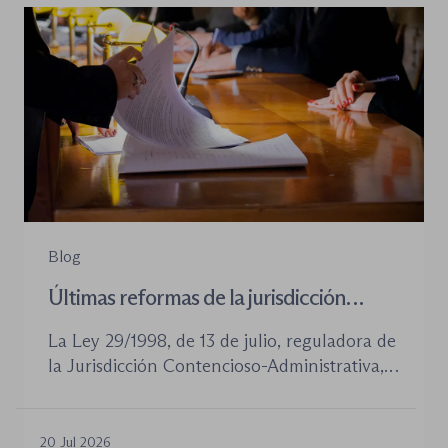
Blog
Últimas reformas de la jurisdicción
contenioso-administrativa
La Ley 29/1998, de 13 de julio, reguladora de
la Jurisdicción Contencioso-Administrativa,
continúa siendo la norma procesal básica de
este orden jurisdiccional. Las reformas
aprobadas en los últimos años no han
20 Jul 2026