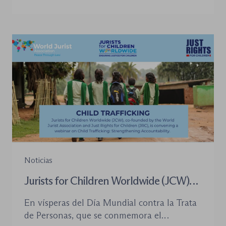
desplazado su posición central, pero sí han
introducido cambios relevantes tanto en la
tramitación de los procedimientos como en
la organización de los órganos […]
Noticias
Jurists for Children Worldwide (JCW)
celebra un seminario web internacional
En vísperas del Día Mundial contra la Trata
para combatir la trata de menores y
de Personas, que se conmemora el
defender el Estado de Derecho