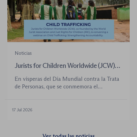
Noticias
Jurists for Children Worldwide (JCW)
celebra un seminario web internacional
En vísperas del Día Mundial contra la Trata
para combatir la trata de menores y
de Personas, que se conmemora el
defender el Estado de Derecho
próximo 30 de julio, la plataforma Jurists for
Children Worldwide (JCW), cofundada por
la World Jurist Association (WJA) y Just
17 Jul 2026
Rights for Children (JRC), celebrará el
próximo jueves 23 de julio de 2026 el
seminario web internacional «Trata de
Ver todas las noticias