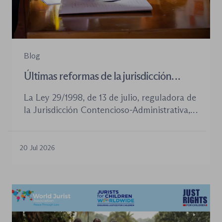
Blog
Últimas reformas de la jurisdicción
contenioso-administrativa
La Ley 29/1998, de 13 de julio, reguladora de
la Jurisdicción Contencioso-Administrativa,
continúa siendo la norma procesal básica de
este orden jurisdiccional. Las reformas
aprobadas en los últimos años no han
20 Jul 2026
desplazado su posición central, pero sí han
introducido cambios relevantes tanto en la
tramitación de los procedimientos como en
la organización de los órganos […]