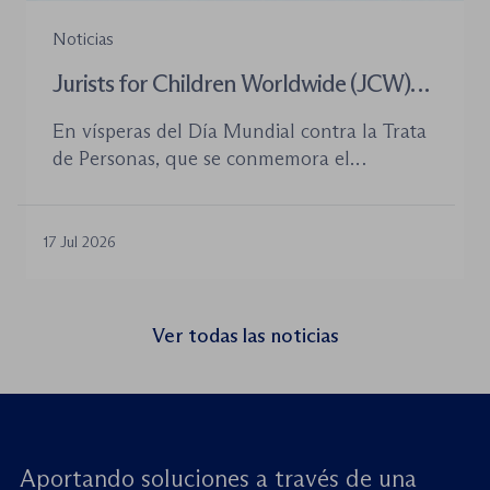
Noticias
Jurists for Children Worldwide (JCW)
celebra un seminario web internacional
En vísperas del Día Mundial contra la Trata
para combatir la trata de menores y
de Personas, que se conmemora el
defender el Estado de Derecho
próximo 30 de julio, la plataforma Jurists for
Children Worldwide (JCW), cofundada por
la World Jurist Association (WJA) y Just
17 Jul 2026
Rights for Children (JRC), celebrará el
próximo jueves 23 de julio de 2026 el
seminario web internacional «Trata de
Ver todas las noticias
menores: reforzando la rendición de
cuentas». Este encuentro virtual de alto […]
Aportando soluciones a través de una