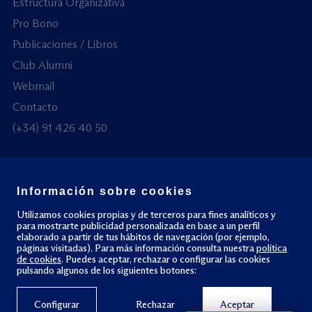
Estructura Organizativa
Pro Bono
Publicaciones / Libros
Club Alumni
Webmail
Contacto
(+34) 91 426 40 50
Información sobre cookies
© Todos los derechos reservados
Utilizamos cookies propias y de terceros para fines analíticos y
para mostrarte publicidad personalizada en base a un perfil
elaborado a partir de tus hábitos de navegación (por ejemplo,
Política de privacidad
Política de cookies
páginas visitadas). Para más información consulta nuestra
política
de cookies
. Puedes aceptar, rechazar o configurar las cookies
pulsando algunos de los siguientes botones:
Configurar
Rechazar
Aceptar