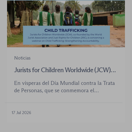
Noticias
Jurists for Children Worldwide (JCW)
celebra un seminario web internacional
En vísperas del Día Mundial contra la Trata
para combatir la trata de menores y
de Personas, que se conmemora el
defender el Estado de Derecho
próximo 30 de julio, la plataforma Jurists for
Children Worldwide (JCW), cofundada por
la World Jurist Association (WJA) y Just
17 Jul 2026
Rights for Children (JRC), celebrará el
próximo jueves 23 de julio de 2026 el