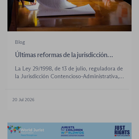
Blog
Últimas reformas de la jurisdicción
contenioso-administrativa
La Ley 29/1998, de 13 de julio, reguladora de
la Jurisdicción Contencioso-Administrativa,
continúa siendo la norma procesal básica de
este orden jurisdiccional. Las reformas
aprobadas en los últimos años no han
20 Jul 2026
desplazado su posición central, pero sí han
introducido cambios relevantes tanto en la
tramitación de los procedimientos como en
la organización de los órganos […]