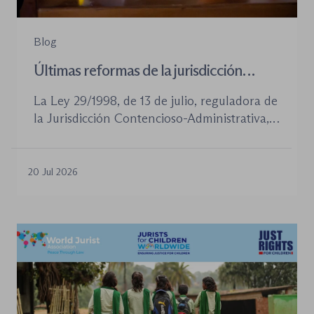
Blog
Últimas reformas de la jurisdicción
contenioso-administrativa
La Ley 29/1998, de 13 de julio, reguladora de
la Jurisdicción Contencioso-Administrativa,
continúa siendo la norma procesal básica de
este orden jurisdiccional. Las reformas
aprobadas en los últimos años no han
20 Jul 2026
desplazado su posición central, pero sí han
introducido cambios relevantes tanto en la
tramitación de los procedimientos como en
la organización de los órganos […]