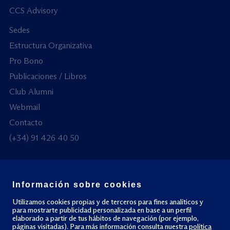
CCS Advisory
Sedes
Estructura Organizativa
Pro Bono
Publicaciones / Libros
Club Alumni
Webmail
Contacto
(+34) 91 426 40 50
Información sobre cookies
© Todos los derechos reservados
Utilizamos cookies propias y de terceros para fines analíticos y
para mostrarte publicidad personalizada en base a un perfil
elaborado a partir de tus hábitos de navegación (por ejemplo,
Política de privacidad
Política de cookies
páginas visitadas). Para más información consulta nuestra
política