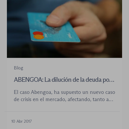
Blog
ABENGOA: La dilución de la deuda por
vía concursal no vincula a la jurisdicción
El caso Abengoa, ha supuesto un nuevo caso
penal.
de crisis en el mercado, afectando, tanto a
inversores, como a trabajadores de la
empresa, acreedores, bonistas, y cuantos
confiaron de buena fe en las expectativas de
10 Abr 2017
la compañía. Son cuatro las ideas