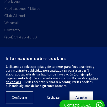
Pro Bono
Publicaciones / Libros
Club Alumni
Webmail
Contacto
(+34) 91 426 40 50
Información sobre cookies
© Todos los derechos reservados
Utilizamos cookies propias y de terceros para fines analíticos y
para mostrarte publicidad personalizada en base a un perfil
elaborado a partir de tus hábitos de navegación (por ejemplo,
Política de privacidad
Política de cookies
páginas visitadas). Para más información consulta nuestra
política
de cookies
. Puedes aceptar, rechazar o configurar las cookies
pulsando algunos de los siguientes botones:
Configurar
Rechazar
Aceptar
Contacto CC&S