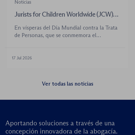
Noticias
Jurists for Children Worldwide (JCW)
celebra un seminario web internacional
En vísperas del Día Mundial contra la Trata
para combatir la trata de menores y
de Personas, que se conmemora el
defender el Estado de Derecho
próximo 30 de julio, la plataforma Jurists for
Children Worldwide (JCW), cofundada por
la World Jurist Association (WJA) y Just
17 Jul 2026
Rights for Children (JRC), celebrará el
próximo jueves 23 de julio de 2026 el
seminario web internacional «Trata de
Ver todas las noticias
menores: reforzando la rendición de
cuentas». Este encuentro virtual de alto […]
Aportando soluciones a través de una
concepción innovadora de la abogacía.