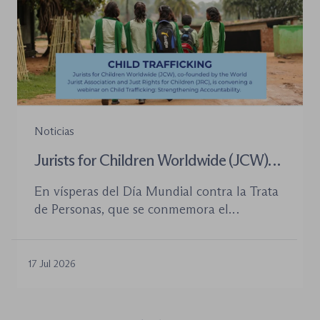
Noticias
Jurists for Children Worldwide (JCW)
celebra un seminario web internacional
En vísperas del Día Mundial contra la Trata
para combatir la trata de menores y
de Personas, que se conmemora el
defender el Estado de Derecho
próximo 30 de julio, la plataforma Jurists for
Children Worldwide (JCW), cofundada por
la World Jurist Association (WJA) y Just
17 Jul 2026
Rights for Children (JRC), celebrará el
próximo jueves 23 de julio de 2026 el
seminario web internacional «Trata de