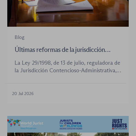
Blog
Últimas reformas de la jurisdicción
contenioso-administrativa
La Ley 29/1998, de 13 de julio, reguladora de
la Jurisdicción Contencioso-Administrativa,
continúa siendo la norma procesal básica de
este orden jurisdiccional. Las reformas
aprobadas en los últimos años no han
20 Jul 2026
desplazado su posición central, pero sí han
introducido cambios relevantes tanto en la
tramitación de los procedimientos como en
la organización de los órganos […]