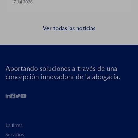
la World Jurist Association (WJA) y Just
17 Jul 2026
Rights for Children (JRC), celebrará el
próximo jueves 23 de julio de 2026 el
seminario web internacional «Trata de
Ver todas las noticias
menores: reforzando la rendición de
cuentas». Este encuentro virtual de alto […]
Aportando soluciones a través de una
concepción innovadora de la abogacía.
La firma
Servicios