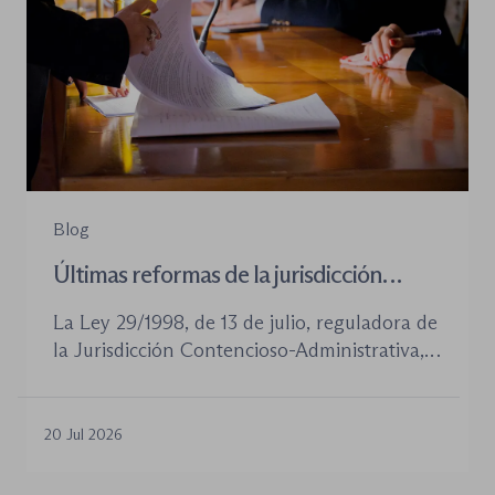
Blog
Últimas reformas de la jurisdicción
contenioso-administrativa
La Ley 29/1998, de 13 de julio, reguladora de
la Jurisdicción Contencioso-Administrativa,
continúa siendo la norma procesal básica de
este orden jurisdiccional. Las reformas
aprobadas en los últimos años no han
20 Jul 2026
desplazado su posición central, pero sí han
introducido cambios relevantes tanto en la