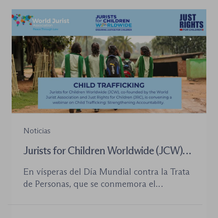
tramitación de los procedimientos como en
la organización de los órganos […]
Noticias
Jurists for Children Worldwide (JCW)
celebra un seminario web internacional
En vísperas del Día Mundial contra la Trata
para combatir la trata de menores y
de Personas, que se conmemora el
defender el Estado de Derecho
próximo 30 de julio, la plataforma Jurists for
Children Worldwide (JCW), cofundada por