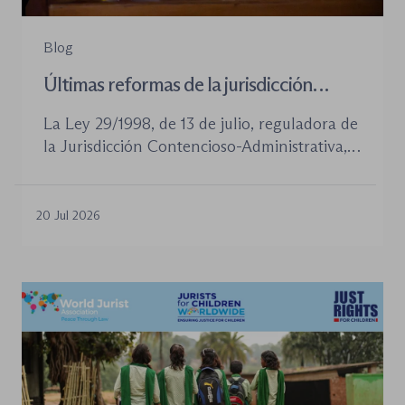
Blog
Últimas reformas de la jurisdicción
contenioso-administrativa
La Ley 29/1998, de 13 de julio, reguladora de
la Jurisdicción Contencioso-Administrativa,
continúa siendo la norma procesal básica de
este orden jurisdiccional. Las reformas
aprobadas en los últimos años no han
20 Jul 2026
desplazado su posición central, pero sí han
introducido cambios relevantes tanto en la
tramitación de los procedimientos como en
la organización de los órganos […]