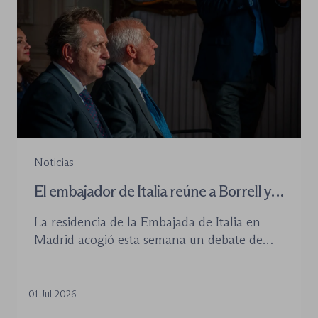
Noticias
El embajador de Italia reúne a Borrell y
Cremades en torno al Estado de
La residencia de la Embajada de Italia en
derecho
Madrid acogió esta semana un debate de
alto nivel sobre uno de los grandes desafíos
políticos de nuestro tiempo: la capacidad de
las democracias liberales para preservar el
01 Jul 2026
Estado de derecho en un contexto