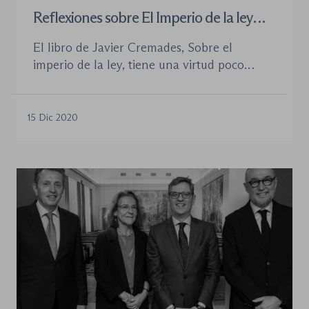
Reflexiones sobre El Imperio de la ley
Tiempos inciertos
El libro de Javier Cremades, Sobre el
imperio de la ley, tiene una virtud poco
frecuente en nuestro tiempo: devuelve
solemnidad y urgencia a una idea que
muchos daban por descontada. No se limita
15 Dic 2020
a elogiar el Estado de derecho, ni a repetir
fórmulas constitucionales, sino que invita a
preguntarse qué queda realmente del
imperio […]