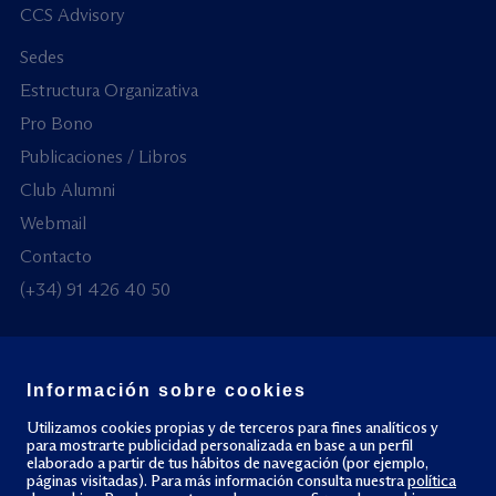
CCS Advisory
Sedes
Estructura Organizativa
Pro Bono
Publicaciones / Libros
Club Alumni
Webmail
Contacto
(+34) 91 426 40 50
Información sobre cookies
© Todos los derechos reservados
Utilizamos cookies propias y de terceros para fines analíticos y
para mostrarte publicidad personalizada en base a un perfil
elaborado a partir de tus hábitos de navegación (por ejemplo,
Política de privacidad
Política de cookies
páginas visitadas). Para más información consulta nuestra
política